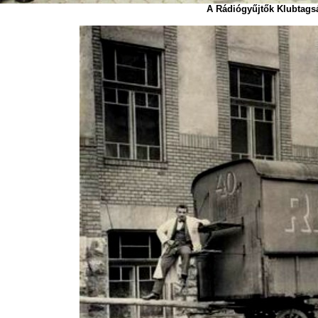
A Rádiógyűjtők Klubtagság